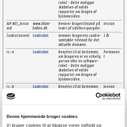
robot - Dette muliggør
skabelsen af valide
rapporter om brugen af
hjemmesiden.
ASP.NET_Sessio
www.kfum-
Bevarer brugertilstand på
Session
nId
hallen.dk
tværs af sideforespørgsler.
CookieConsent
Cookiebot
Gemmer brugerens cookie-
1 år
samtykke-tilstand for det
aktuelle domæne.
rc::a
Cookiebot
Benyttes til at bestemme,
Permanen
om brugeren er en virkelig
t
person eller en software-
robot - Dette muliggør
skabelsen af valide
rapporter om brugen af
hjemmesiden.
rc::b
Cookiebot
Benyttes til at bestemme,
Session
om brugeren er en virkelig
person eller en robot.
rc::c
Cookiebot
Benyttes til at bestemme,
Session
om brugeren er en virkelig
person eller en robot.
Denne hjemmeside bruger cookies
Vi bruger cookies til at tilpasse vores indhold og