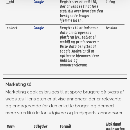
_gid
Google
Registrerer et unikt ID,
1 dag
der anvendes til at føre
statistik over hvordan den
besøgende bruger
hjemmesiden.
collect
Google
Benyttes til at indsamle
Session
data om brugerens
platform (PC, tablet el.
mobil) og præferencer -
Disse data benyttes af
Google Analytics til at
optimere hjemmesidens
indhold og
annoncerelevans.
Marketing (1)
Marketing cookies bruges til at spore brugere på tværs af
websites. Hensigten er at vise annoncer, der er relevante
og engagerende for den enkelte bruger, og dermed
mere værdifulde for udgivere og tredjeparts-annoncører.
Maksimal
Navn
Udbyder
Formål
opbevaringsti