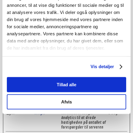
Statistik (5)
annoncer, til at vise dig funktioner til sociale medier og til
Statistiske cookies giver hjemmesideejere indsigt i
at analysere vores trafik. Vi deler også oplysninger om
brugernes interaktion med hjemmesiden, ved at indsamle
din brug af vores hjemmeside med vores partnere inden
og rapportere oplysninger anonymt.
for sociale medier, annonceringspartnere og
analysepartnere. Vores partnere kan kombinere disse
Maksimal
Navn
Udbyder
Formål
data med andre oplysninger, du har givet dem, eller som
opbevaringsti
de har indsamlet fra din brug af deres tjenester.
_ga
Google
Registrerer et unikt ID,
2 år
der anvendes til at føre
statistik over hvordan den
besøgende bruger
Vis detaljer
hjemmesiden.
_ga_#
Google
Anvendes af Google
2 år
Analytics til at indsamle
Tillad alle
data om antallet af gange
en bruger har besøgt
hjemmesiden samt datoer
for første og seneste
Afvis
besøg.
_gat
Google
Anvendes af Google
1 dag
Analytics til at drosle
hastigheden på antallet af
forespørgsler til serveren